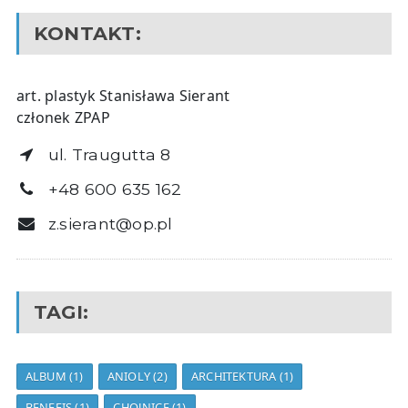
KONTAKT:
art. plastyk Stanisława Sierant
członek ZPAP
ul. Traugutta 8
+48 600 635 162
z.sierant@op.pl
TAGI:
ALBUM
(1)
ANIOLY
(2)
ARCHITEKTURA
(1)
BENEFIS
(1)
CHOJNICE
(1)