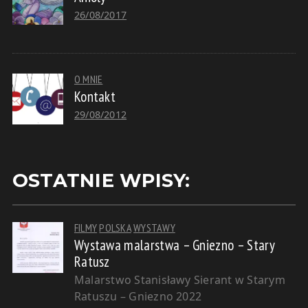
26/08/2017
O MNIE
Kontakt
29/08/2012
OSTATNIE WPISY:
FILMY
POLSKA
WYSTAWY
Wystawa malarstwa – Gniezno – Stary
Ratusz
Malarstwo Stanisławy Sierant w Starym
Ratuszu – Gniezno 2022