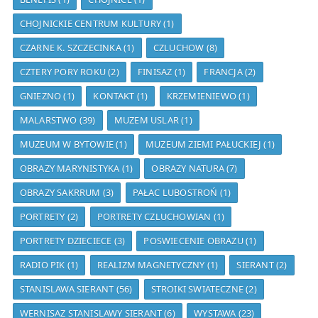
CHOJNICKIE CENTRUM KULTURY
(1)
CZARNE K. SZCZECINKA
(1)
CZLUCHOW
(8)
CZTERY PORY ROKU
(2)
FINISAZ
(1)
FRANCJA
(2)
GNIEZNO
(1)
KONTAKT
(1)
KRZEMIENIEWO
(1)
MALARSTWO
(39)
MUZEM USLAR
(1)
MUZEUM W BYTOWIE
(1)
MUZEUM ZIEMI PAŁUCKIEJ
(1)
OBRAZY MARYNISTYKA
(1)
OBRAZY NATURA
(7)
OBRAZY SAKRRUM
(3)
PAŁAC LUBOSTROŃ
(1)
PORTRETY
(2)
PORTRETY CZLUCHOWIAN
(1)
PORTRETY DZIECIECE
(3)
POSWIECENIE OBRAZU
(1)
RADIO PIK
(1)
REALIZM MAGNETYCZNY
(1)
SIERANT
(2)
STANISLAWA SIERANT
(56)
STROIKI SWIATECZNE
(2)
WERNISAZ STANISLAWY SIERANT
(6)
WYSTAWA
(23)